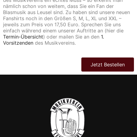
des Musikvereins ein echtes Muss – so erkennt man
nämlich schon von weitem, dass Sie ein Fan der
Blasmusik aus Leusel sind. Zu haben sind unsere neuen
Fanshirts noch in den Größen S, M, L, XL und XXL –
jeweils zum Preis von 17,50 Euro. Sprechen Sie uns
einfach während einem unserer Auftritte an (hier die
Termin-Übersicht
) oder mailen Sie an den
1.
Vorsitzenden
des Musikvereins.
Jetzt Bestellen